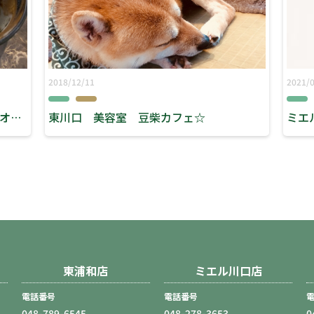
2018/12/11
2021/
川口 美容室 ミエル ヘアースタジオリーブス 『冬の鎌倉★』
東川口 美容室 豆柴カフェ☆
東浦和店
ミエル川口店
電話番号
電話番号
048-789-6545
048-278-3653
0