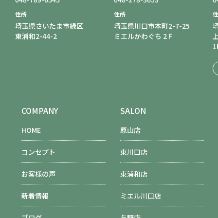
住所
住所
埼玉県さいたま市緑区
埼玉県川口市本町2-7-25
東浦和2-44-2
ミエルかわぐち 2Ｆ
1
COMPANY
SALON
HOME
原山店
コンセプト
東川口店
お客様の声
東浦和店
新着情報
ミエル川口店
ブログ
与野店