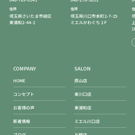
住所
住所
埼玉県さいたま市緑区
埼玉県川口市本町2-7-25
東浦和2-44-2
ミエルかわぐち 2Ｆ
1
COMPANY
SALON
HOME
原山店
コンセプト
東川口店
お客様の声
東浦和店
新着情報
ミエル川口店
ブログ
与野店