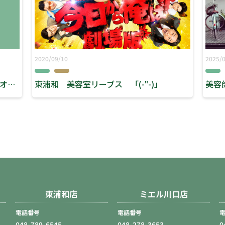
2020/09/10
2025/
川口 美容室 ミエル ヘアースタジオリーブス 『マクドナルドオープン！』
東浦和 美容室リーブス 「(-"-)」
美容
東浦和店
ミエル川口店
電話番号
電話番号
048-789-6545
048-278-3653
0