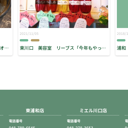
2021/11/05
2018/
川口 美容室 ミエル ヘアースタジオリーブス 『冬の鎌倉★』
東川口 美容室 リーブス「今年もやってまいりました！！」
浦和
東浦和店
ミエル川口店
電話番号
電話番号
048-789-6545
048-278-3653
0