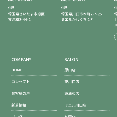
住所
住所
埼玉県さいたま市緑区
埼玉県川口市本町2-7-25
東浦和2-44-2
ミエルかわぐち 2Ｆ
1
COMPANY
SALON
HOME
原山店
コンセプト
東川口店
お客様の声
東浦和店
新着情報
ミエル川口店
ブログ
与野店