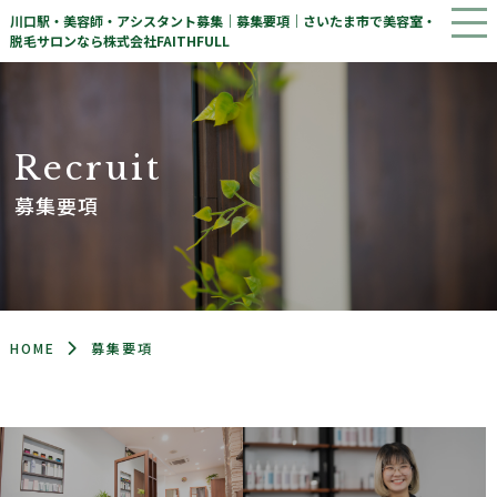
川口駅・美容師・アシスタント募集｜募集要項｜さいたま市で美容室・
脱毛サロンなら株式会社FAITHFULL
R
e
c
r
u
i
t
募集要項
HOME
募集要項