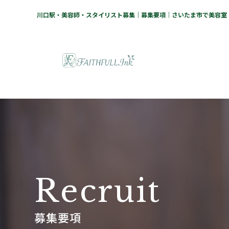
川口駅・美容師・スタイリスト募集｜募集要項｜さいたま市で美容室・脱
R
e
c
r
u
i
t
募集要項