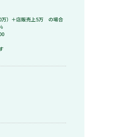
30万）＋店販売上5万 の場合
％
00
す