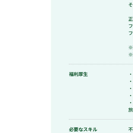
そ
正
フ
フ
※
※
福利厚生
・
・
・
・
・
旅
必要なスキル
不