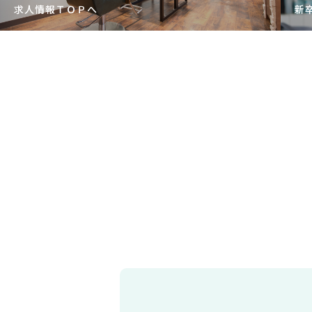
求人情報ＴＯＰへ
新