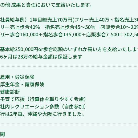
の他 成果と責任において支給いたします。
社員給与例）1年目総売上70万円(フリー売上40万・指名売上
リー売上歩合40％ 指名売上歩合45～50％ 店販歩合10～20
リー歩合160,000＋指名歩合135,000＋店販歩合7,500＝302,5
基本給250,000円or歩合総額のいずれか高い方を支給いたしま
6ヶ月は28万の給与金額は保証します
雇用・労災保険
厚生年金・健康保険
健康診断
子育て応援（行事休を取りやすく考慮）
社内レクリエーション多数（自由参加）
行は2年毎、沖縄や大阪に行きました。
問