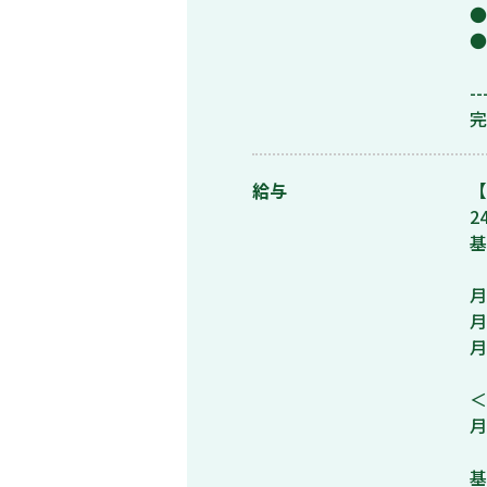
●
●
-
完
給与
【
2
基
月
月
月
＜
月
基