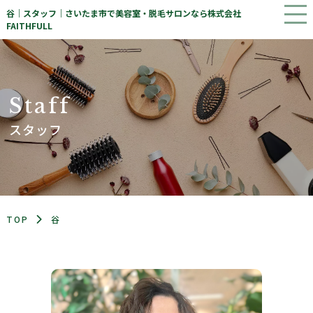
谷｜スタッフ｜さいたま市で美容室・脱毛サロンなら株式会社
FAITHFULL
S
t
a
f
f
スタッフ
TOP
谷